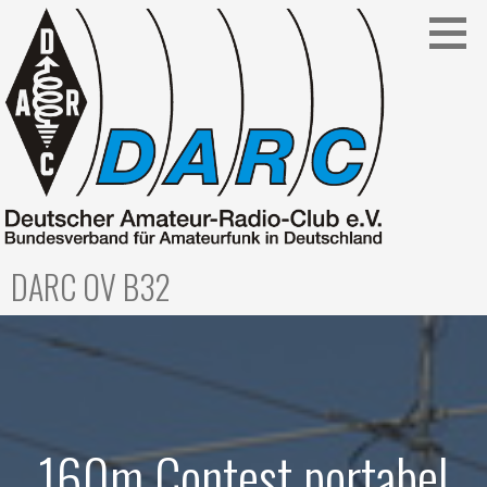
Zum
Inhalt
springen
DARC OV B32
160m Contest portabel