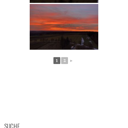
1
2
►
SUCHE