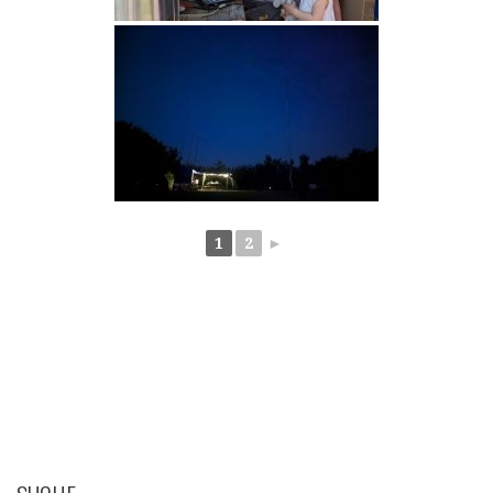
1
2
►