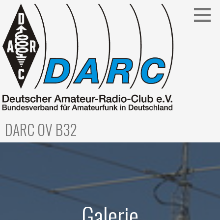
Zum
Inhalt
springen
DARC OV B32
Galerie