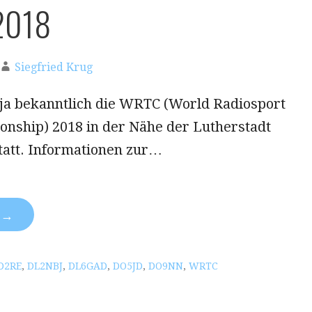
2018
Siegfried Krug
 ja bekanntlich die WRTC (World Radiosport
nship) 2018 in der Nähe der Lutherstadt
tatt. Informationen zur…
N →
D2RE
,
DL2NBJ
,
DL6GAD
,
DO5JD
,
DO9NN
,
WRTC