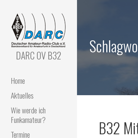
Zum
Inhalt
springen
Schlagwo
DARC OV B32
Home
Aktuelles
Wie werde ich
Funkamateur?
B32 Mit
Termine